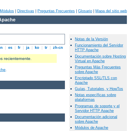
Módulos
|
Directivas
|
Preguntas Frecuentes
|
Glosario
|
Mapa del sitio web
 Apache
Notas de la Versión
Funcionamiento del Servidor
en
|
es
|
fr
|
ja
|
ko
|
tr
|
zh-cn
HTTP Apache
Documentación sobre Hosting
os recientemente.
Virtual en Apache
Preguntas Más Frecuentes
che
.
sobre Apache
Encriptado SSL/TLS con
Apache
Guías, Tutoriales, y HowTos
Notas específicas sobre
plataformas
Programas de soporte y el
Servidor HTTP Apache
Documentación adicional
sobre Apache
Módulos de Apache