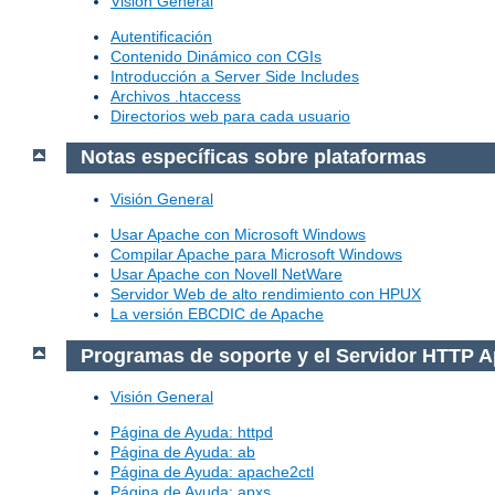
Visión General
Autentificación
Contenido Dinámico con CGIs
Introducción a Server Side Includes
Archivos .htaccess
Directorios web para cada usuario
Notas específicas sobre plataformas
Visión General
Usar Apache con Microsoft Windows
Compilar Apache para Microsoft Windows
Usar Apache con Novell NetWare
Servidor Web de alto rendimiento con HPUX
La versión EBCDIC de Apache
Programas de soporte y el Servidor HTTP 
Visión General
Página de Ayuda: httpd
Página de Ayuda: ab
Página de Ayuda: apache2ctl
Página de Ayuda: apxs