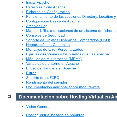
Iniciar Apache
Parar y reiniciar Apache
Ficheros de Configuración
Funcionamiento de las secciones Directory, Location y 
Configuración Básica de Apache
Archivos Log
Mapear URLs a ubicaciones de un sistema de ficheros
Consejos de Seguridad
Soporte de Objetos Dinámicos Compartidos (DSO)
Negociación de Contenido
Mensajes de Error Personalizados
Fijar las direcciones y los puertos que usa Apache
Módulos de Multiproceso (MPMs)
Variables de entorno en Apache
El uso de Handlers en Apache
Filtros
Soporte de suEXEC
Rendimiento del servidor
Documentación adicional sobre mod_rewrite
Documentación sobre Hosting Virtual en A
Visión General
Hosting Virtual basado en nombres